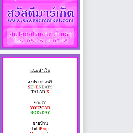
แนะนำเว็บ
ลงประกาศฟรี
S
E
V
E
N
DAYS
TALAD
X
ขายรถ
YOU
2
CAR
ROD
2
DAY
ขายบ้าน
Lolli
Prop