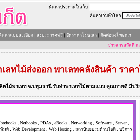
ค้นหาประกาศในเว็บ
ค้นหาเว็บทั่วโลก
ค้นหาแบบละเอียด
|
ลงประกาศฟรี
|
อัตราค่าโฆษณา
|
ติดต่อลงโฆษณา
ข่าวสารสวัสดี ณ วันที่ 
เลทไม้ส่งออก พาเลทคลังสินค้า ราคา
ลิตไม้พาเลท
จ.ปทุมธานี
รับทำพาเลทไม้ตามแบบ
คุณภาพดี มีบริ
otebooks
,
Netbooks
,
PDAs
,
eBooks
,
Networking
,
Software
,
Server
,
พิมพ์
,
Web Development
,
Web Hosting
,
สถาบันอบรมด้านไอที
,
บริการ