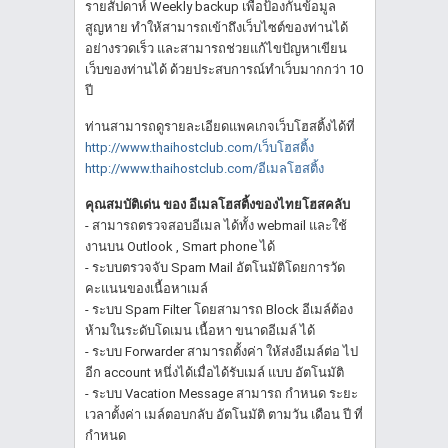
รายสัปดาห์ Weekly backup เพื่อป้องกันข้อมูล
สูญหาย ทำให้สามารถเข้าถึงเว็บไซต์ของท่านได้
อย่างรวดเร็ว และสามารถช่วยแก้ไขปัญหาเขียน
เว็บของท่านได้ ด้วยประสบการณ์ทำเว็บมากกว่า 10
ปี
ท่านสามารถดูรายละเอียดแพคเกจเว็บโฮสติ้งได้ที่
http://www.thaihostclub.com/เว็บโฮสติ้ง
http://www.thaihostclub.com/อีเมลโฮสติ้ง
คุณสมบัติเด่น ของ อีเมลโฮสติ้งของไทยโฮสคลับ
- สามารถตรวจสอบอีเมล ได้ทั้ง webmail และใช้
งานบน Outlook , Smart phone ได้
- ระบบตรวจจับ Spam Mail อัตโนมัติโดยการวัด
คะแนนของเนื้อหาเมล์
- ระบบ Spam Filter โดยสามารถ Block อีเมล์ต้อง
ห้ามในระดับโดเมน เนื้อหา ขนาดอีเมล์ ได้
- ระบบ Forwarder สามารถตั้งค่า ให้ส่งอีเมล์ต่อ ไป
อีก account หนึ่งได้เมื่อได้รับเมล์ แบบ อัตโนมัติ
- ระบบ Vacation Message สามารถ กำหนด ระยะ
เวลาตั้งค่า เมล์ตอบกลับ อัตโนมัติ ตามวัน เดือน ปี ที่
กำหนด