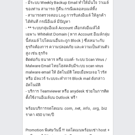
- มีระบบ Weekly Backup Email ทำให้มั่นใจ ว่าเมล์
ของท่าน สามารถ กู้คืน กรณีเผลอลบเมล์ทิ้ง
- สามารถตรวจสอบ Log การรับส่งอีเมล์ ให้ลูกค้า
ได้ทันที กรณีอีเมล์ มีปัญหา
- ** ระบบกลุ่มอีเมล์ Account เลือกส่งอีเมล์ได้
เฉพาะ Whitelist Domain ( หาก Account อีเมล์กลุ่ม
นี้ส่งเมล์ ไปโดเมนอื่นจะถูก Block ) ซึ่งเหมาะกับ
ธุรกิจต้องการ ความปลอดภัย และความเป็นส่วนตัว
สูง เช่น ธุรกิจ
ติดต่อกับ ธนาคาร หรือ แบงค์- ระบบ Scan Virus /
Malware Email ไทยโฮสคลับมีระบบ scan virus
malware email ให้ อัตโนมัติ โดยเมื่อพบเจอ ไวรัส
หรือ มัลแวร์ ระบบจะทำการ Block mail ดังกล่าว
อัตโนมัติ
- บริการ Teamviewer หรือ anydesk ช่วยในการติด
ตั้งใช้งานอีเมล์บน Outlook ฟรี !
พร้อมบริการจดโดเมน .com, .net, .info, .org, .biz
ราคา 450 บาท/ปี
Promotion พิเศษวันนี้ !!! จดโดเมนพร้อมเช่า host +